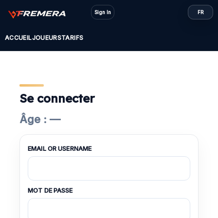
Skip
Sign In
FR
to
content
ACCUEIL
JOUEURS
TARIFS
Se connecter
Âge : —
EMAIL OR USERNAME
MOT DE PASSE